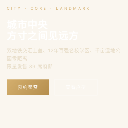
CITY · CORE · LANDMARK
城市中央
方寸之间见远方
双地铁交汇上盖、12年百强名校学区、千亩湿地公
园零距离
限量发售 89 席府邸
预约鉴赏
查看户型